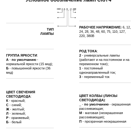
РАБОЧЕЕ
НАПРЯЖЕНИЕ:
6, 12,
ТИП
24, 28, 36, 48, 60, 75, 110, 127,
ЛАМПЫ
220, 380В
РОД ТОКА
:
ГРУППА ЯРКОСТИ
:
2
- универсальные лампы
А
-
по умолчанию
-
(работают и на постоянном и на
нормальной яркости (15 мкд);
переменном токе);
Б
- повышенной яркости (36
1
- постоянный
мкд)
однонаправленный ток;
3
- переменный ток
ЦВЕТ СВЕЧЕНИЯ
ЦВЕТ КОЛБЫ (ЛИНЗЫ
СВЕТОДИОДА
:
СВЕТОДИОДА)
:
К
- красный;
_ -
по умолчанию
- окрашенная
С
- синий;
рассеивающая;
Ж
- желтый;
М
- матовая (неокрашенная
Л
- зеленый;
рассеивающая);
Р
- оранжевый;
П
- прозрачная неокрашенная
Б
- белый