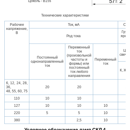
Цоколь - B15s
Технические характеристики
Рабочее
Ток, мА
Сил
напряжение,
Груп
В
Род тока
ярко
А
Переменный
Цве
ток
свече
(произвольной
Постоянный
частоты и
Переменный
однонаправленный
формы) или
ток
ток
постоянный
К, Ж, 
ток любого
направления
6, 12, 24, 28,
36,
20
20
15
48, 55, 60, 75
110
10
10
15
127
10
10
10
15
220
5
5
10
15
380
2,5
10
15
Условное обозначение ламп СКЛ 4